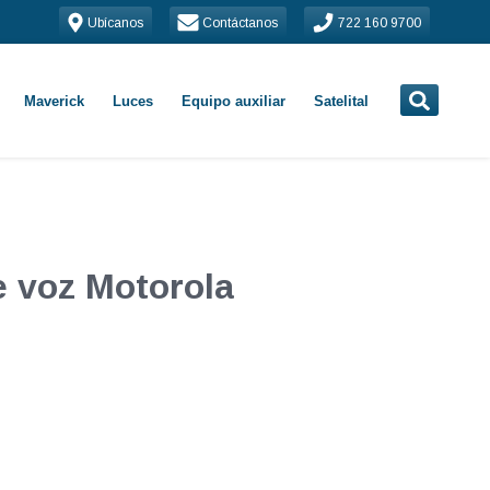
Ubícanos
Contáctanos
722 160 9700
Maverick
Luces
Equipo auxiliar
Satelital
e voz Motorola