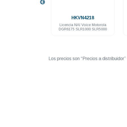
.
02965AA
HKVN4218
l Motorola
Licencia NAI Voice Motorola
Licencia
0 Watts VHF
DGR6175 SLR1000 SLR5000
M
Mhz
Los precios son “Precios a distribuidor