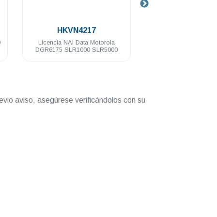
.
.
HKVN4217
T8319A-CA02965AA
Licencia NAI Data Motorola
Repetidor digital Motorola
DGR6175 SLR1000 SLR5000
SLR8000 64 Ch 100 Watts VHF
136-174 Mhz
evio aviso, asegúrese verificándolos con su