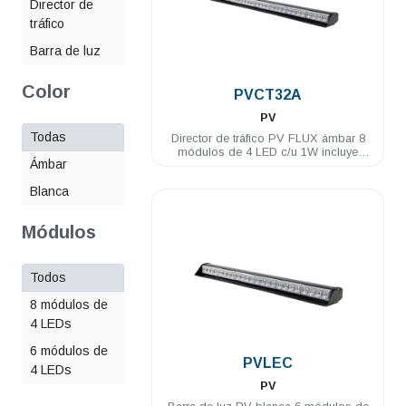
Director de
tráfico
Barra de luz
.
Color
PVCT32A
PV
Todas
Director de tráfico PV FLUX ámbar 8
módulos de 4 LED c/u 1W incluye
Ámbar
controlador
Blanca
Módulos
Todos
8 módulos de
4 LEDs
.
6 módulos de
PVLEC
4 LEDs
PV