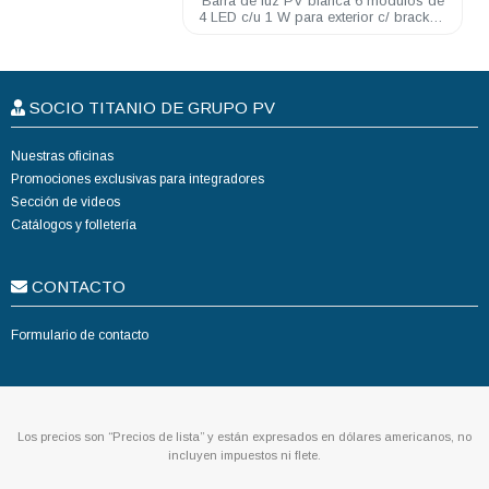
Barra de luz PV blanca 6 módulos de
4 LED c/u 1 W para exterior c/ brackets
de montaje
SOCIO TITANIO DE GRUPO PV
Nuestras oficinas
Promociones exclusivas para integradores
Sección de videos
Catálogos y folletería
CONTACTO
Formulario de contacto
Los precios son “Precios de lista” y están expresados en dólares americanos, no
incluyen impuestos ni flete.