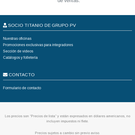
de ventas.
SOCIO TITANIO DE GRUPO PV
Nuestras oficinas
Promociones exclusivas para integradores
Sección de videos
Catálogos y folletería
CONTACTO
Formulario de contacto
Los precios son “Precios de lista” y están expresados en dólares americanos, no
incluyen impuestos ni flete.
Precios sujetos a cambio sin previo aviso.