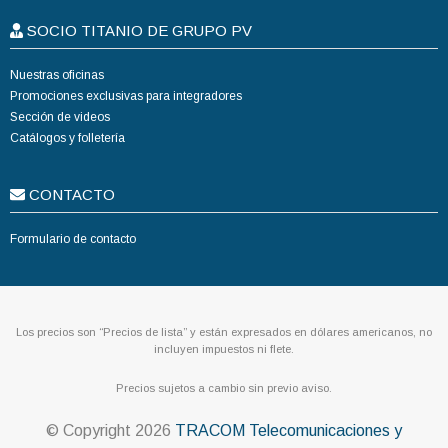
SOCIO TITANIO DE GRUPO PV
Nuestras oficinas
Promociones exclusivas para integradores
Sección de videos
Catálogos y folletería
CONTACTO
Formulario de contacto
Los precios son “Precios de lista” y están expresados en dólares americanos, no
incluyen impuestos ni flete.
Precios sujetos a cambio sin previo aviso.
© Copyright
2026
TRACOM Telecomunicaciones y