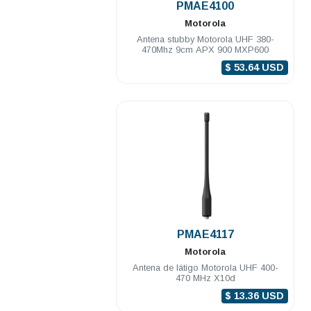
PMAE4100
Motorola
Antena stubby Motorola UHF 380-
470Mhz 9cm APX 900 MXP600
$ 53.64 USD
.
PMAE4117
Motorola
Antena de látigo Motorola UHF 400-
470 MHz X10d
$ 13.36 USD