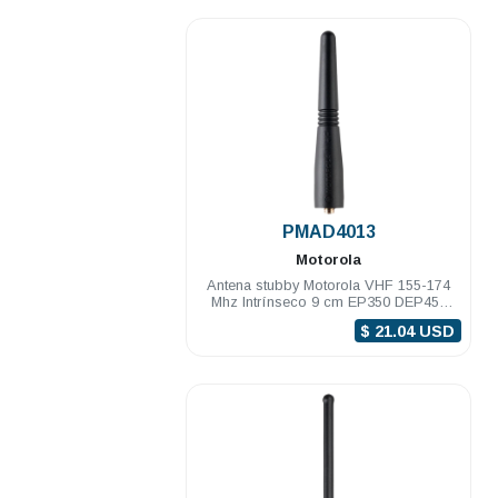
.
PMAD4013
Motorola
Antena stubby Motorola VHF 155-174
Mhz Intrínseco 9 cm EP350 DEP450
PRO5150/7150 PRO Elite
$ 21.04 USD