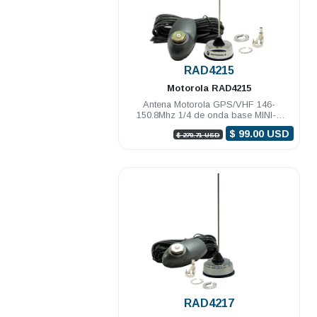
.
RAD4215
Motorola
RAD4215
Antena Motorola GPS/VHF 146-
150.8Mhz 1/4 de onda base MINI-U
cable montaje y conectores DGM8000e
$ 99.00 USD
$ 270.71 USD
.
RAD4217