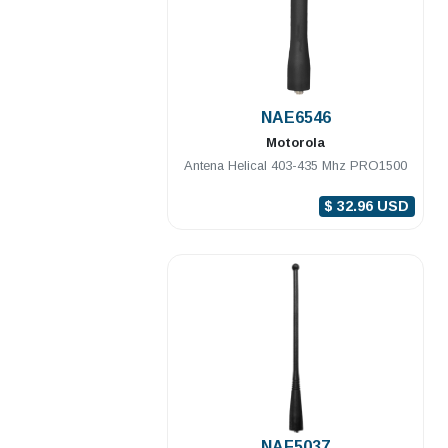
.
NAE6546
Motorola
Antena Helical 403-435 Mhz PRO1500
$ 32.96 USD
.
NAF5037