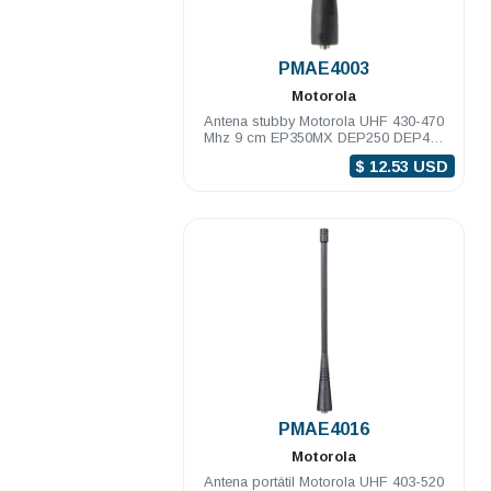
.
PMAE4003
Motorola
Antena stubby Motorola UHF 430-470
Mhz 9 cm EP350MX DEP250 DEP450
PRO5150/7150 PRO Elite
$ 12.53 USD
.
PMAE4016
Motorola
Antena portátil Motorola UHF 403-520