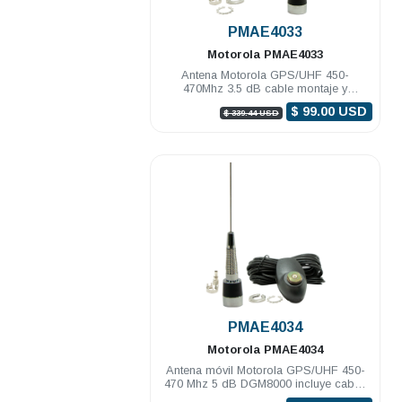
.
PMAE4033
Motorola
PMAE4033
Antena Motorola GPS/UHF 450-
470Mhz 3.5 dB cable montaje y
conectores DGM8000e DGM8500e
$ 99.00 USD
$ 339.44 USD
.
PMAE4034
Motorola
PMAE4034
Antena móvil Motorola GPS/UHF 450-
470 Mhz 5 dB DGM8000 incluye cable,
montaje y conectores