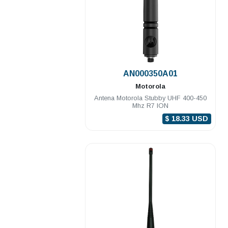
.
AN000350A01
Motorola
Antena Motorola Stubby UHF 400-450
Mhz R7 ION
$ 18.33 USD