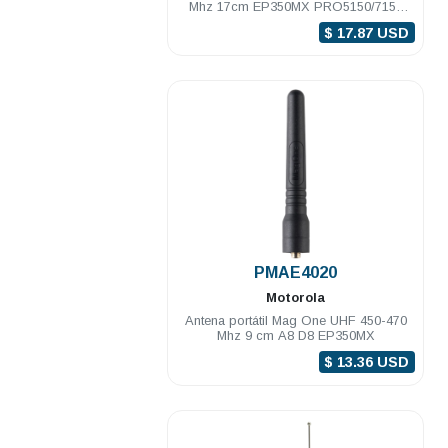
Mhz 17cm EP350MX PRO5150/7150
DEP250 DEP450
$ 17.87 USD
.
PMAE4020
Motorola
Antena portátil Mag One UHF 450-470
Mhz 9 cm A8 D8 EP350MX
$ 13.36 USD