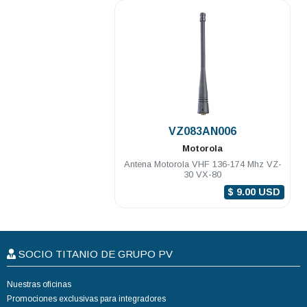
.
VZ083AN006
Motorola
Antena Motorola VHF 136-174 Mhz VZ-
30 VX-80
$ 9.00 USD
SOCIO TITANIO DE GRUPO PV
Nuestras oficinas
Promociones exclusivas para integradores