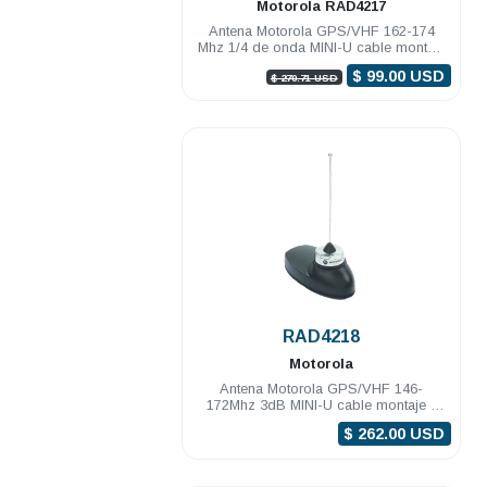
Motorola
RAD4217
Antena Motorola GPS/VHF 162-174
Mhz 1/4 de onda MINI-U cable montaje
y conectores DGM8000e DGM8000
$ 99.00 USD
$ 270.71 USD
.
RAD4218
Motorola
Antena Motorola GPS/VHF 146-
172Mhz 3dB MINI-U cable montaje y
conectores DGM8000e DGM8000
$ 262.00 USD