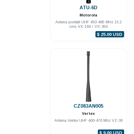
.
ATU-6D
Motorola
Antena portátil UHF 450-485 MHz 15.2
cms VX-160 / VX-350
$ 25.00 USD
.
CZ083AN005
Vertex
Antena Vertex UHF 400-470 Mhz VZ-30
$ 9.00 USD