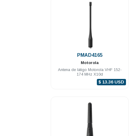
.
PMAD4165
Motorola
Antena de látigo Motorola VHF 152-
174 MHz X10d
$ 13.36 USD