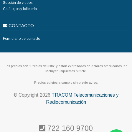
Sección de videos
Catálogos y folletería
CONTACTO
Formulario de contacto
Los precios son “Precios de lista” y están expresados en dólares americanos, no
incluyen impuestos ni flete.
Precios sujetos a cambio sin previo aviso.
© Copyright
2026
TRACOM Telecomunicaciones y
Radiocomunicación
722 160 9700