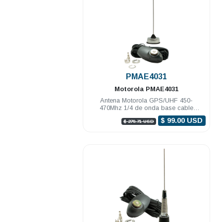
.
PMAE4031
Motorola
PMAE4031
Antena Motorola GPS/UHF 450-
470Mhz 1/4 de onda base cable
montaje y conectores MINI-U
$ 99.00 USD
$ 270.71 USD
DGM8000e