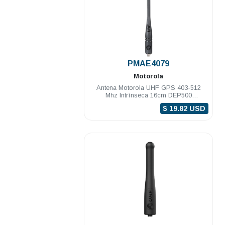
.
PMAE4079
Motorola
Antena Motorola UHF GPS 403-512
Mhz Intrínseca 16cm DEP500
DGP8000/5000 R2 R5 R7
$ 19.82 USD
.