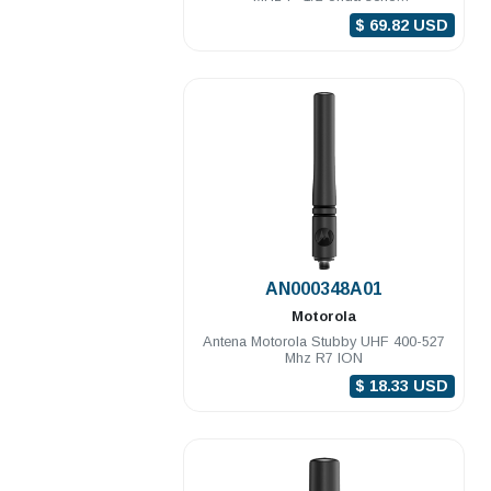
GTX/HT/LTS/MTX/PRO/XTS
$ 69.82 USD
.
AN000348A01
Motorola
Antena Motorola Stubby UHF 400-527
Mhz R7 ION
$ 18.33 USD