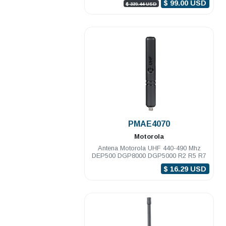
$ 99.00 USD
$ 339.44 USD
.
PMAE4070
Motorola
Antena Motorola UHF 440-490 Mhz
DEP500 DGP8000 DGP5000 R2 R5 R7
$ 16.29 USD