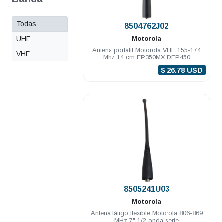
Todas
.
8504762J02
UHF
Motorola
Antena portátil Motorola VHF 155-174
VHF
Mhz 14 cm EP350MX DEP450
PRO5150/7150 Elite
$ 26.78 USD
.
8505241U03
Motorola
Antena látigo flexible Motorola 806-869
MHz 7" 1/2 onda serie