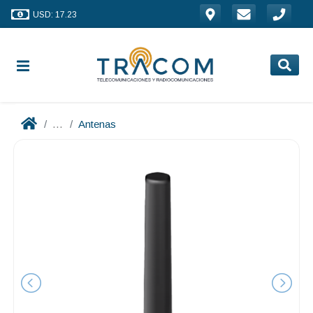
USD: 17.23
...
Antenas