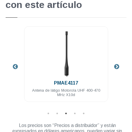
con este artículo
.
PMAE4117
-174
Antena de látigo Motorola UHF 400-470
Bat
MHz X10d
Los precios son “Precios a distribuidor” y están
expresados en dólares americanos, pueden variar sin