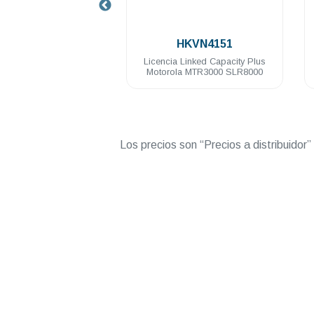
.
A02965AA
HKVN4151
ital Motorola
Licencia Linked Capacity Plus
Licen
 100 Watts VHF
Motorola MTR3000 SLR8000
74 Mhz
Los precios son “Precios a distribuidor