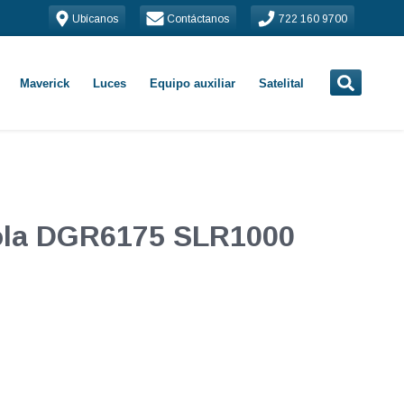
Ubícanos
Contáctanos
722 160 9700
Maverick
Luces
Equipo auxiliar
Satelital
rola DGR6175 SLR1000