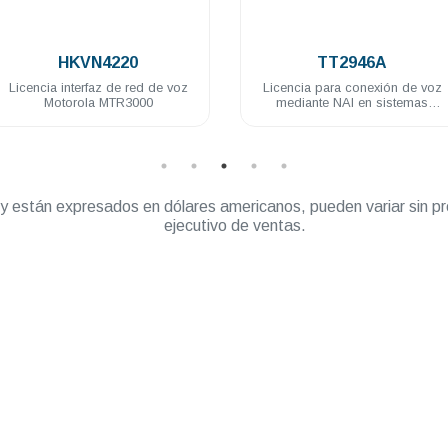
.
.
HKVN4220
TT2946A
cia interfaz de red de voz
Licencia para conexión de voz
Motorola MTR3000
mediante NAI en sistemas
Capacity Plus con TRBOnet
” y están expresados en dólares americanos, pueden variar sin pr
ejecutivo de ventas.