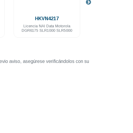
.
.
HKVN4217
T8319A-CA02965A
Licencia NAI Data Motorola
Repetidor digital Motorol
DGR6175 SLR1000 SLR5000
SLR8000 64 Ch 100 Watts 
136-174 Mhz
evio aviso, asegúrese verificándolos con su