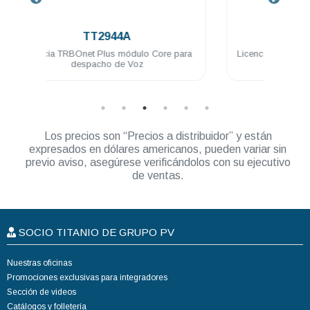
.
TT2960A
ore para
Licencia TRBOnet Plus puesto adicional de
Lic
consola de despacho
Los precios son “Precios a distribuidor” y están
expresados en dólares americanos, pueden variar sin
previo aviso, asegúrese verificándolos con su ejecutivo
de ventas.
SOCIO TITANIO DE GRUPO PV
Nuestras oficinas
Promociones exclusivas para integradores
Sección de videos
Catálogos y folletería