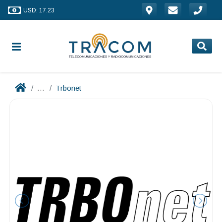
USD: 17.23
...
Trbonet