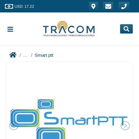
USD: 17.22
...
Smart ptt