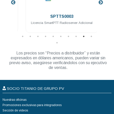
.
SPTTS0003
eway
Licencia SmartPTT Radioserver Adicional
Lic
Los precios son “Precios a distribuidor” y están
expresados en dólares americanos, pueden variar sin
previo aviso, asegúrese verificándolos con su ejecutivo
de ventas.
SOCIO TITANIO DE GRUPO PV
Nuestras oficinas
Promociones exclusivas para integradores
Sección de videos