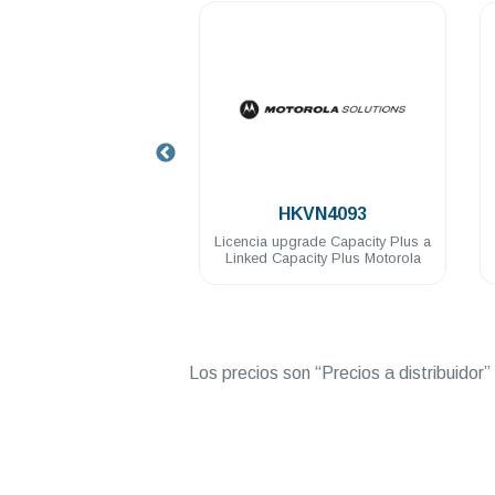
.
.
HKVN4372
HKVN4093
 cancelacion de ruido
Licencia upgrade Capacity Plus a
otorola R2 R7
Linked Capacity Plus Motorola
Los precios son “Precios a distribuidor