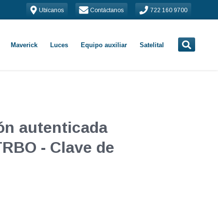
Ubícanos
Contáctanos
722 160 9700
Maverick
Luces
Equipo auxiliar
Satelital
ón autenticada
RBO - Clave de