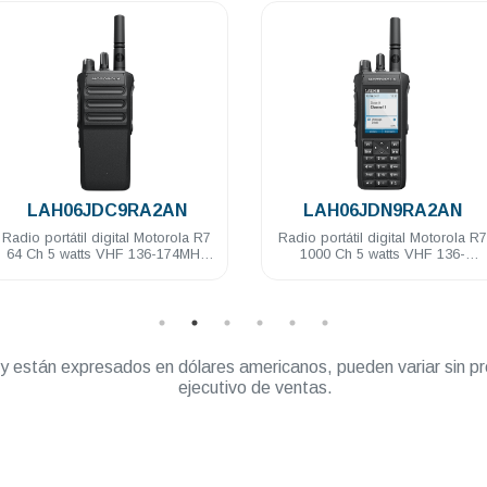
.
.
LAH06JDC9RA2AN
LAH06JDN9RA2AN
Radio portátil digital Motorola R7
Radio portátil digital Motorola R7
64 Ch 5 watts VHF 136-174MHz
1000 Ch 5 watts VHF 136-
IP68 NKP Habilitado
174MHz IP68 FKP Habilitado
” y están expresados en dólares americanos, pueden variar sin pr
ejecutivo de ventas.