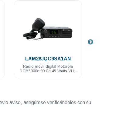
.
.
LAM28JQC9SA1AN
LAM28QPN9R
Radio móvil digital Motorola
Radio móvil digital 
DGM5000e 99 Ch 45 Watts VHF
DGM8500e 1000 Ch 
136-174 Mhz
UHF 403-470 Mhz
evio aviso, asegúrese verificándolos con su