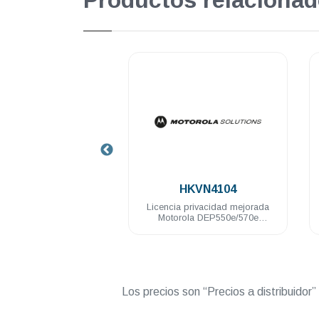
Productos relacionad
.
.
HKVN4104
HKVN4051
cia privacidad mejorada
Licencia para programacion
orola DEP550e/570e
remota Motorola DGR6175
DGP5550e/5050e
MTR3000 SLR8000 SLR5100
Los precios son “Precios a distribuidor