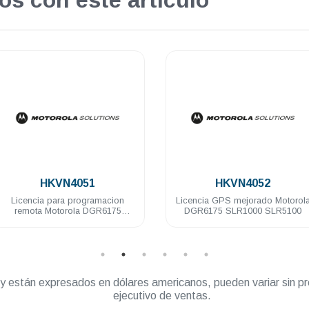
os con este artículo
.
.
HKVN4052
HKVN4092
Licencia GPS mejorado Motorola
Licencia Linked Capacity Plu
DGR6175 SLR1000 SLR5100
Motorola DEM500 DGM8000
DGM5000 DGP8000 DGP500
DEP500
” y están expresados en dólares americanos, pueden variar sin pr
ejecutivo de ventas.