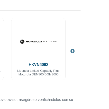
.
.
HKVN4093
T8319A-CA0
s
Licencia upgrade Capacity Plus a
Repetidor digital
Linked Capacity Plus Motorola
SLR8000 64 Ch 100
0
136-174 M
evio aviso, asegúrese verificándolos con su