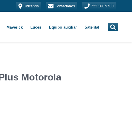
Ubícanos
Contáctanos
722 160 9700
Maverick
Luces
Equipo auxiliar
Satelital
 Plus Motorola