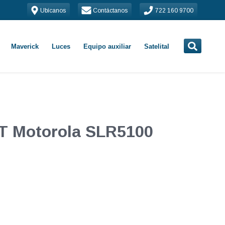
Ubícanos
Contáctanos
722 160 9700
Maverick
Luces
Equipo auxiliar
Satelital
T Motorola SLR5100