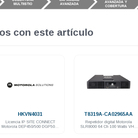
os con este artículo
.
.
T8319A-CA02965AA
HKVN4040
Repetidor digital Motorola
Licencia RDAC Monitoreo
SLR8000 64 Ch 100 Watts VHF
multiples Motorola DGR6175
136-174 Mhz
MTR3000