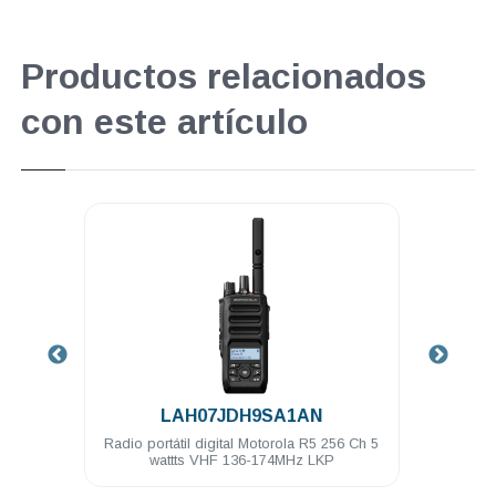
Productos relacionados
con este artículo
.
N
LAH07RDH9SA1AN
5 256 Ch 5
Radio portátil digital Motorola R5 256 Ch 4
C
LKP
wattts UHF 400-527MHz LKP