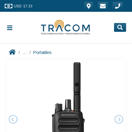
USD: 17.23
...
Portatiles