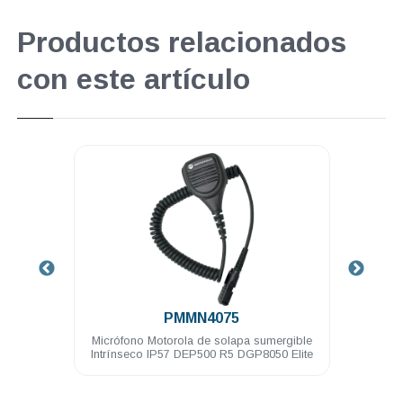
Productos relacionados
con este artículo
.
PMMN4075
hilos
Micrófono Motorola de solapa sumergible
Bat
 Elite
Intrínseco IP57 DEP500 R5 DGP8050 Elite