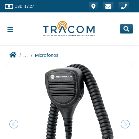
USD: 17.27
...
Microfonos