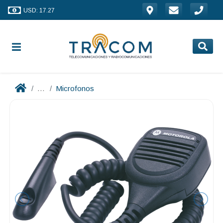
USD: 17.27
...
Microfonos