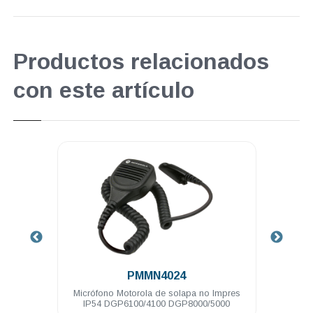
Productos relacionados
con este artículo
.
PMMN4024
7.4 V
Micrófono Motorola de solapa no Impres
Radio
IP54 DGP6100/4100 DGP8000/5000
32 Ch