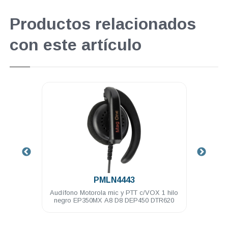
Productos relacionados
con este artículo
.
PMLN4443
e de
Audífono Motorola mic y PTT c/VOX 1 hilo
Auri
pres
negro EP350MX A8 D8 DEP450 DTR620
con 