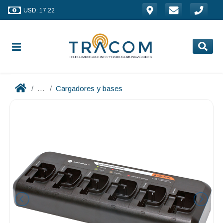
USD: 17.22
...
Cargadores y bases