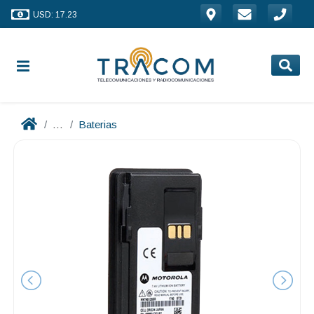
USD: 17.23
...
Baterias