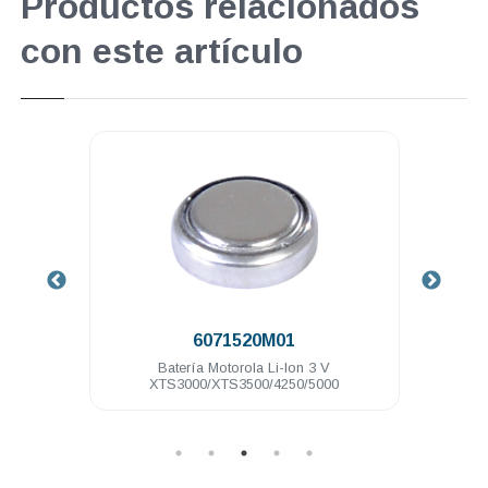
Productos relacionados
con este artículo
.
6071520M01
7.4 V
Batería Motorola Li-Ion 3 V
Ant
XTS3000/XTS3500/4250/5000
MTP15