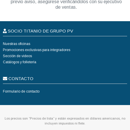
previo aviso, asegúrese verificándolos con su ejecutivo
de ventas.
SOCIO TITANIO DE GRUPO PV
Nuestras oficinas
Promociones exclusivas para integradores
Sección de videos
Catálogos y folletería
CONTACTO
Formulario de contacto
Los precios son “Precios de lista” y están expresados en dólares americanos, no
incluyen impuestos ni flete.