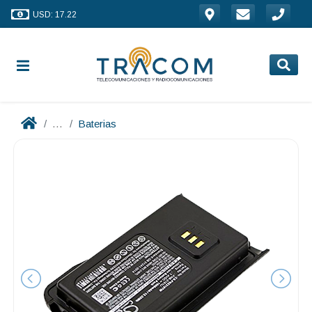
USD: 17.22
...
Baterias