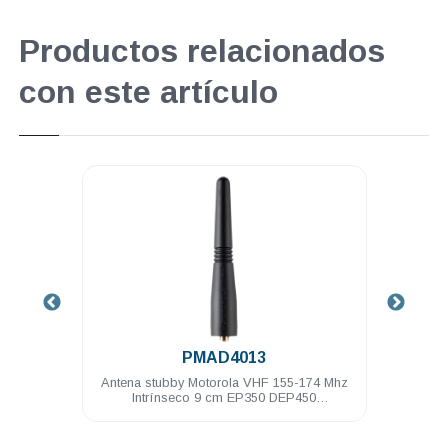
Productos relacionados
con este artículo
.
PMAD4013
 Mhz 9
Antena stubby Motorola VHF 155-174 Mhz
Bater
Intrínseco 9 cm EP350 DEP450
PRO5150/7150 PRO Elite