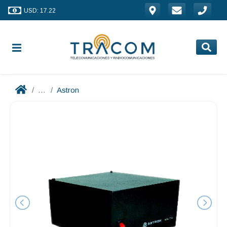
USD: 17.22
...
Astron