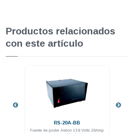
Productos relacionados
con este artículo
.
.
RS-20A-BB
RS-20
ente de poder Astron 13.8 Volts 20Amp
Fuente de poder Astron