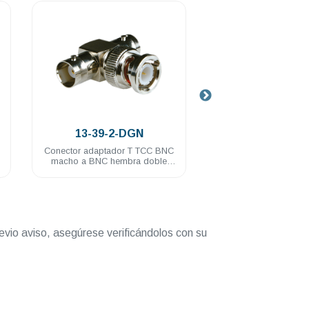
.
.
13-39-2-DGN
13-9756A-
Conector adaptador T TCC BNC
Conector adaptador
macho a BNC hembra doble
hembra plug Motorol
baño de nickel
nickel
evio aviso, asegúrese verificándolos con su