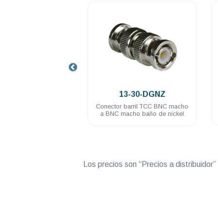
.
.
3-10F-1-DGN
13-30-DGNZ
 TCC BNC macho anillo
Conector barril TCC BNC macho
sion baño de nickel
a BNC macho baño de nickel
RG58U
Los precios son “Precios a distribuidor