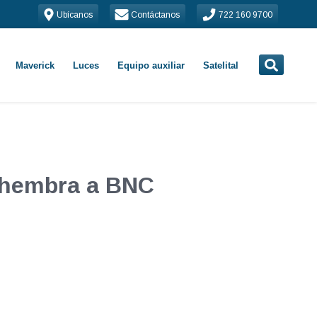
Ubícanos
Contáctanos
722 160 9700
Maverick
Luces
Equipo auxiliar
Satelital
 hembra a BNC