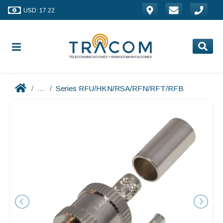
USD: 17.22
...
Series RFU/HKN/RSA/RFN/RFT/RFB