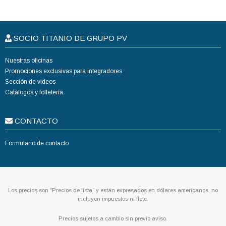
SOCIO TITANIO DE GRUPO PV
Nuestras oficinas
Promociones exclusivas para integradores
Sección de videos
Catálogos y folletería
CONTACTO
Formulario de contacto
Los precios son “Precios de lista” y están expresados en dólares americanos, no
incluyen impuestos ni flete.
Precios sujetos a cambio sin previo aviso.