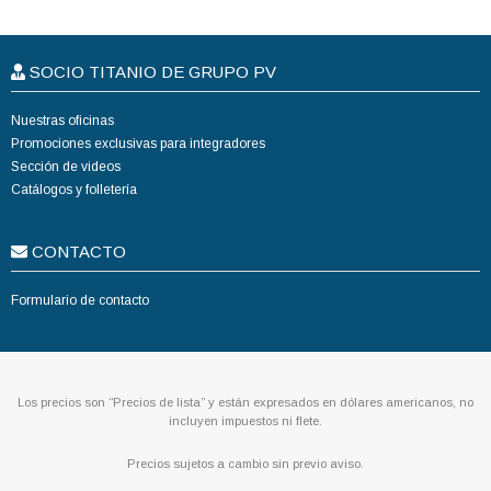
SOCIO TITANIO DE GRUPO PV
Nuestras oficinas
Promociones exclusivas para integradores
Sección de videos
Catálogos y folletería
CONTACTO
Formulario de contacto
Los precios son “Precios de lista” y están expresados en dólares americanos, no
incluyen impuestos ni flete.
Precios sujetos a cambio sin previo aviso.