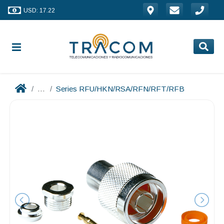
USD: 17.22
...
Series RFU/HKN/RSA/RFN/RFT/RFB