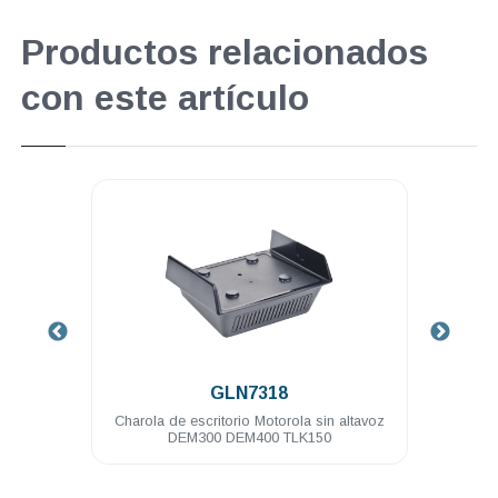
Productos relacionados
con este artículo
.
GLN7318
ola
Charola de escritorio Motorola sin altavoz
Cabl
DEM300 DEM400 TLK150
pote