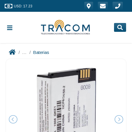
USD: 17.23
...
Baterias