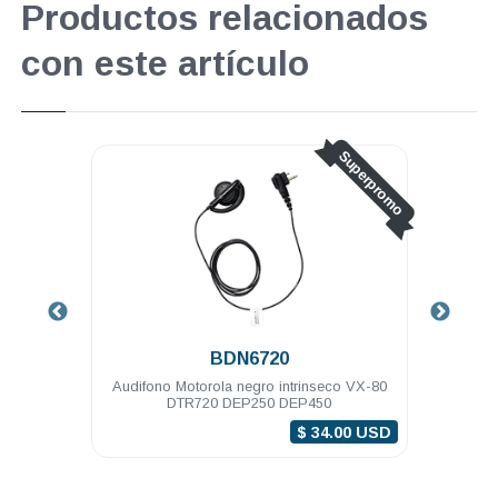
Productos relacionados
con este artículo
Superpromo
BDN6720
1 hilo
Audifono Motorola negro intrinseco VX-80
Au
R620
DTR720 DEP250 DEP450
$ 34.00 USD